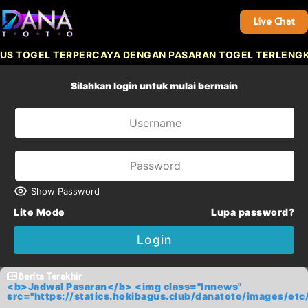
Live Chat
 TOGEL TERPERCAYA DENGAN PASARAN TOGEL TERLENGKAP
Silahkan login untuk mulai bermain
Show Password
Lite Mode
Lupa password?
Login
Berita Terakhir
<b>Jadwal Pasaran</b> <img class="lnnews"
src="https://statics.hokibagus.club/danatoto/images