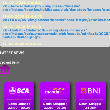
30-07-2026 21:04:21
<b>Jadwal Bank</b> <img class="lnnews"
src="https://statics.hokibagus.club/danatoto/images
11-02-2026 18:44:42
<b>FAQ</b> <img class="lnnews" src="https://statics.
26-01-2026 17:13:19
<b>Hadiah - Diskon</b> <img class="lnnews"
src="https://cdn.areabermain.club/assets/cdn/az8/2
hadiah-diskon.png">
17-01-2026 15:16:56
LATEST
NEWS
Jadwal Bank
Senin-Jumat :
Senin-Minggu :
Senin-Minggu :
22.00 - 00.20
23.00 - 03.00
24 Jam