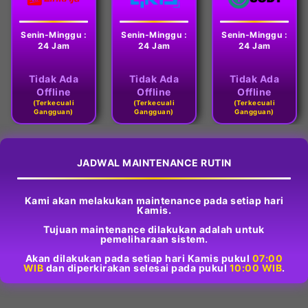
Senin-Minggu :
Senin-Minggu :
Senin-Minggu :
24 Jam
24 Jam
24 Jam
Tidak Ada
Tidak Ada
Tidak Ada
Offline
Offline
Offline
(Terkecuali
(Terkecuali
(Terkecuali
Gangguan)
Gangguan)
Gangguan)
JADWAL MAINTENANCE RUTIN
Kami akan melakukan maintenance pada setiap hari
Kamis.
Tujuan maintenance dilakukan adalah untuk
pemeliharaan sistem.
Akan dilakukan pada setiap hari Kamis pukul
07:00
WIB
dan diperkirakan selesai pada pukul
10:00 WIB